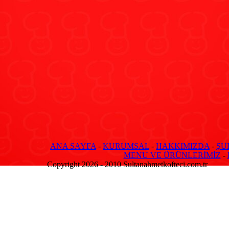
ANA SAYFA
-
KURUMSAL
-
HAKKIMIZDA
-
ŞU
MENU VE ÜRÜNLERİMİZ
-
Copyright 2026 - 2010 Sultanahmetkofteci.com.tr