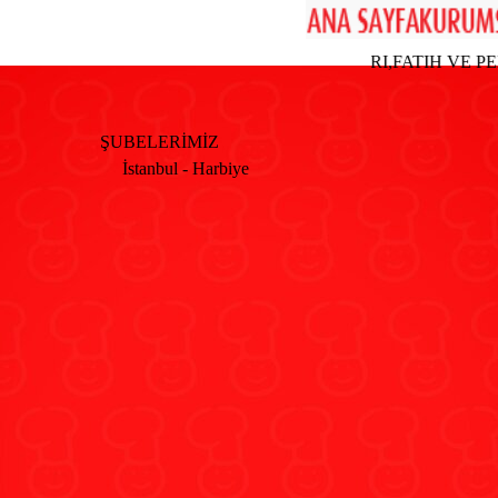
ECISI; KOCAMUSTAFAPASA,ADAPAZARI,FATIH VE PENDI
ŞUBELERİMİZ
İstanbul - Harbiye