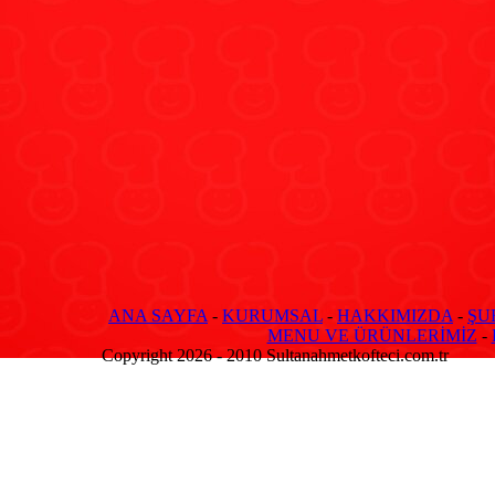
ANA SAYFA
-
KURUMSAL
-
HAKKIMIZDA
-
ŞU
MENU VE ÜRÜNLERİMİZ
-
Copyright 2026 - 2010 Sultanahmetkofteci.com.tr