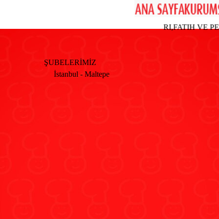
ECISI; KOCAMUSTAFAPASA,ADAPAZARI,FATIH VE PENDI
ŞUBELERİMİZ
İstanbul - Maltepe