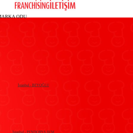
R MARKA ODULU TARIM VE KOYISLERI BAKANIMIZ MEHME
İstanbul - BEYOĞLU
İstanbul - PENDORYA AVM