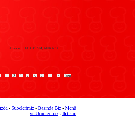
Ankara - CEPA AVM/ÇANKAYA
«
...
3
4
5
6
7
...
»
Son
ızda
-
Subelerimiz
-
Basında Biz
-
Menü
ve Ürünlerimiz
-
Iletisim