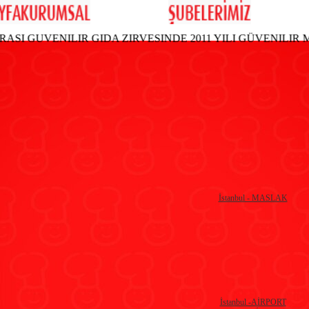
ASI GUVENILIR GIDA ZIRVESINDE 2011 YILI GÜVENILI
İstanbul - MASLAK
İstanbul -AİRPORT