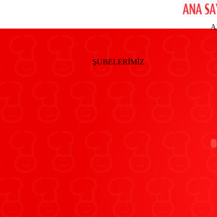
ATYA PARK AVM SUBEMIZ ACILMISTIR... II.ULUSLARAR
ŞUBELERİMİZ