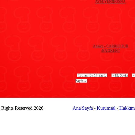
AVM/YENİBOSNA
Ankara - CARREFOUR
/BATIKENT
Toplam 5 / 17 Sayfa
« Ilk Sayfa
Sayfa »
l Rights Reserved 2026.
Ana Sayfa
-
Kurumsal
-
Hakkım