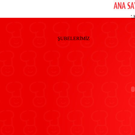
IHA GOKCEN ULUSLARARASI HAVALIMANI SUBEMIZ,KUSAD
ŞUBELERİMİZ