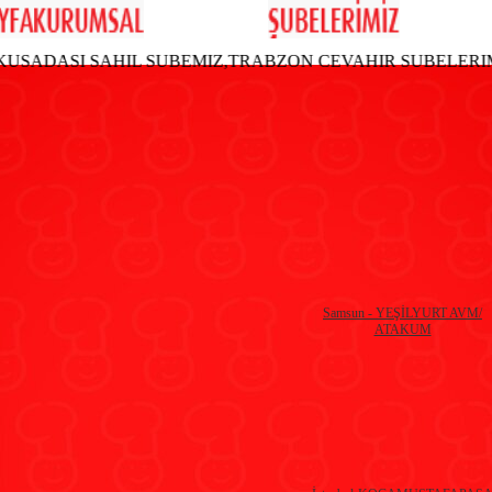
ASI SAHIL SUBEMIZ,TRABZON CEVAHIR SUBELERIMIZ HI
Samsun - YEŞİLYURT AVM/
ATAKUM