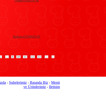
A
Çorum-OSMANCIK
Bodrum-GÜNDOĞAN
«
...
9
10
11
12
13
...
»
ızda
-
Subelerimiz
-
Basında Biz
-
Menü
ve Ürünlerimiz
-
Iletisim