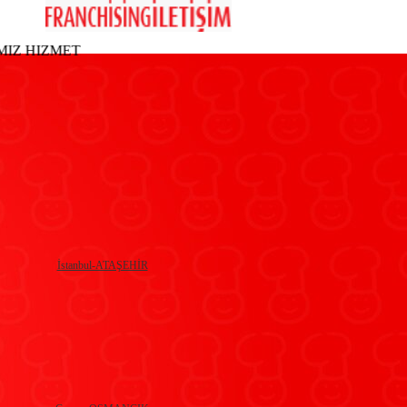
ZMETINIZE GIRMISTIR...GIRMISTIR.II.ULUSLARARASI 
İstanbul-ATAŞEHİR