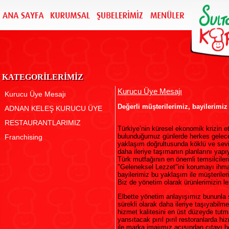
KATEGORİLERİMİZ
Kurucu Üye Mesajı
Kurucu Üye Mesajı
Değerli müşterilerimiz, bayilerimiz
ADNAN KELEŞ KURUCU ÜYE
RESTAURANTLARIMIZ
Türkiye’nin küresel ekonomik krizin e
bulunduğumuz günlerde herkes geleceğ
Franchising
yaklaşım doğrultusunda köklü ve sevi
daha ileriye taşımanın planlarını yapı
Türk mutfağının en önemli temsilciler
"Geleneksel Lezzet"ini korumayı ihm
bayilerimiz bu yaklaşım ile müşteriler
Biz de yönetim olarak ürünlerimizin lez
Elbette yönetim anlayışımız bununla 
sürekli olarak daha ileriye taşıyabilm
hizmet kalitesini en üst düzeyde tutm
yansıtacak pırıl pırıl restoranlarda h
ile marka imajımız açısından çıtayı 