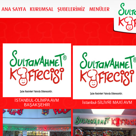
İSTANBUL-OLİMPA AVM
İstanbul-SİLİVRİ MAXİ AVM
BAŞAKŞEHİR