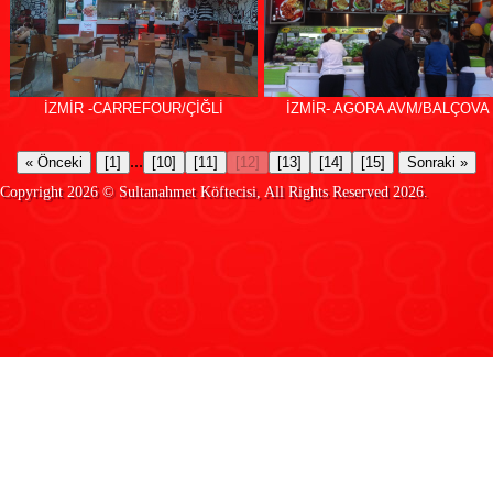
İZMİR -CARREFOUR/ÇİĞLİ
İZMİR- AGORA AVM/BALÇOVA
...
« Önceki
[1]
[10]
[11]
[12]
[13]
[14]
[15]
Sonraki »
Copyright 2026 ©
Sultanahmet Köftecisi
, All Rights Reserved 2026.