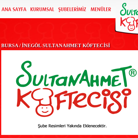
BURSA / İNEGÖL SULTANAHMET KÖFTECİSİ