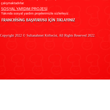
çalışmaktadırlar.
SOSYAL YARDIM PROJESİ
Yakında sosyal yardım projelerimizle sizlerleyiz.
Copyright 2022 ©
Sultanahmet Köftecisi
, All Rights Reserved 2022.