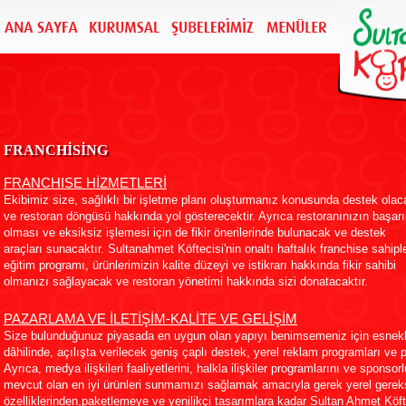
FRANCHİSİNG
FRANCHISE HİZMETLERİ
Ekibimiz size, sağlıklı bir işletme planı oluşturmanız konusunda destek olac
ve restoran döngüsü hakkında yol gösterecektir. Ayrıca restoranınızın başarı
olması ve eksiksiz işlemesi için de fikir önerilerinde bulunacak ve destek
araçları sunacaktır. Sultanahmet Köftecisi'nin onaltı haftalık franchise sahiple
eğitim programı, ürünlerimizin kalite düzeyi ve istikrarı hakkında fikir sahibi
olmanızı sağlayacak ve restoran yönetimi hakkında sizi donatacaktır.
PAZARLAMA VE İLETİŞİM-KALİTE VE GELİŞİM
Size bulunduğunuz piyasada en uygun olan yapıyı benimsemeniz için esneklik
dâhilinde, açılışta verilecek geniş çaplı destek, yerel reklam programları ve p
Ayrıca, medya ilişkileri faaliyetlerini, halkla ilişkiler programlarını ve spons
mevcut olan en iyi ürünleri sunmamızı sağlamak amacıyla gerek yerel gerekse
özelliklerinden,paketlemeye ve yenilikçi tasarımlara kadar Sultan Ahmet Köft